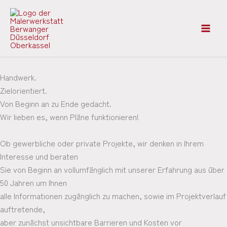
Zum
Inhalt
springen
Maler Düsseldorf Oberkassel
Handwerk.
Zielorientiert.
Von Beginn an zu Ende gedacht.
Wir lieben es, wenn Pläne funktionieren!
Ob gewerbliche oder private Projekte, wir denken in Ihrem
Interesse und beraten
Sie von Beginn an vollumfänglich mit unserer Erfahrung aus über
50 Jahren um Ihnen
alle Informationen zugänglich zu machen, sowie im Projektverlauf
auftretende,
aber zunächst unsichtbare Barrieren und Kosten vor